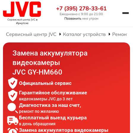
+7 (395) 278-33-61
Ежедневно с 9:00 до 21:00
Позвонить
мне утром
Сервисный центр JVC
в
Иркутске
Сервисный центр JVC
Каталог устройств
Ремонт 
Замена аккумулятора
видеокамеры
JVC GY-HM660
Официальный сервис
Гарантийное обслуживание
видеокамеры JVC до 3 лет
Диагностика за наш счет,
ремонт по желанию
Бесплатный выезд курьера
в день обращения
Замена аккумулятора видеокамеры