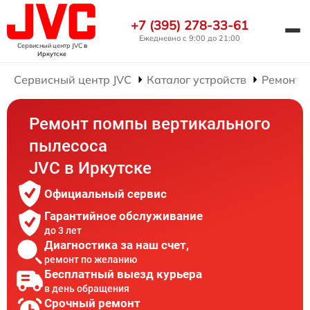
+7 (395) 278-33-61
Ежедневно с 9:00 до 21:00
Сервисный центр JVC
в
Иркутске
Сервисный центр JVC
Каталог устройств
Ремонт 
Ремонт помпы вертикального
пылесоса
JVC в Иркутске
Официальный сервис
Гарантийное обслуживание
до 3 лет
Диагностика за наш счет,
ремонт по желанию
Бесплатный выезд курьера
в день обращения
Срочный ремонт