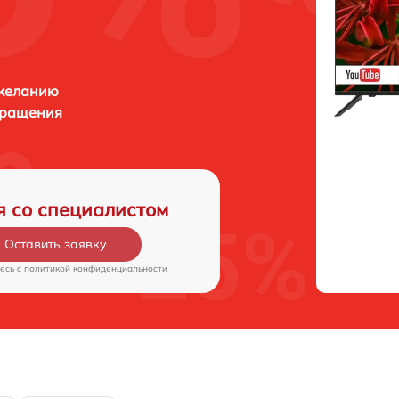
 желанию
бращения
я со специалистом
Оставить заявку
есь c
политикой конфиденциальности