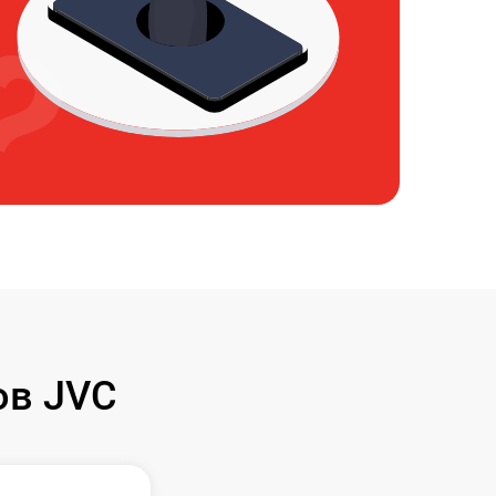
ов JVC