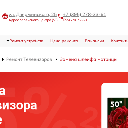
ул. Дзержинского, 25
+7 (395) 278-33-61
Адрес сервисного центра JVC
Горячая линия
Ремонт устройств
Цена ремонта
Вакансии
Контакт
Ремонт Телевизоров
Замена шлейфа матрицы
а
визора
е