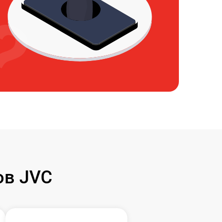
ов JVC