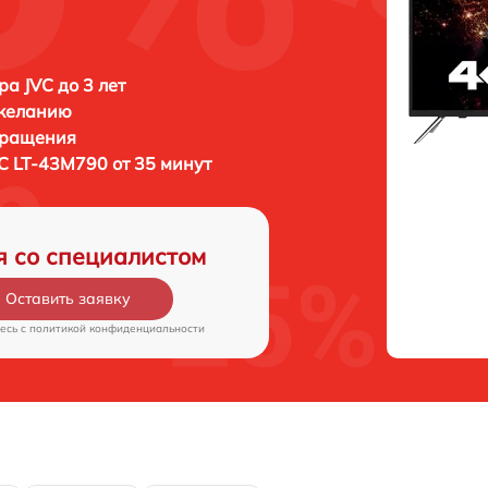
ра JVC до 3 лет
 желанию
бращения
C LT-43M790 от 35 минут
я со специалистом
Оставить заявку
есь c
политикой конфиденциальности