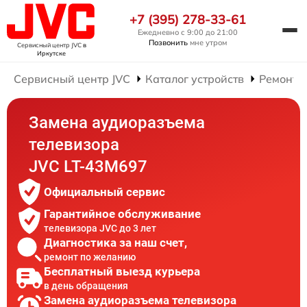
+7 (395) 278-33-61
Ежедневно с 9:00 до 21:00
Позвонить
мне утром
Сервисный центр JVC
в
Иркутске
Сервисный центр JVC
Каталог устройств
Ремонт 
Замена аудиоразъема
телевизора
JVC LT-43M697
Официальный сервис
Гарантийное обслуживание
телевизора JVC до 3 лет
Диагностика за наш счет,
ремонт по желанию
Бесплатный выезд курьера
в день обращения
Замена аудиоразъема телевизора