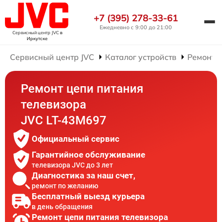
+7 (395) 278-33-61
Ежедневно с 9:00 до 21:00
Сервисный центр JVC
в
Иркутске
Сервисный центр JVC
Каталог устройств
Ремонт 
Ремонт цепи питания
телевизора
JVC LT-43M697
Официальный сервис
Гарантийное обслуживание
телевизора JVC до 3 лет
Диагностика за наш счет,
ремонт по желанию
Бесплатный выезд курьера
в день обращения
Ремонт цепи питания телевизора