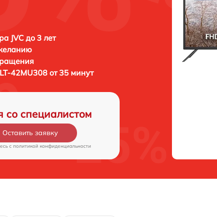
ра JVC до 3 лет
 желанию
бращения
 LT-42MU308 от 35 минут
я со специалистом
Оставить заявку
есь c
политикой конфиденциальности