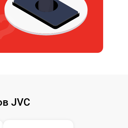
ов JVC