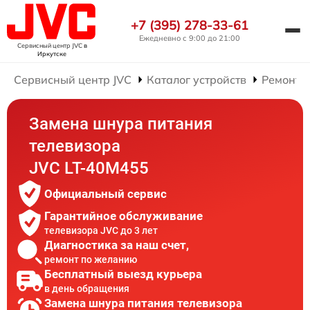
+7 (395) 278-33-61
Ежедневно с 9:00 до 21:00
Сервисный центр JVC
в
Иркутске
Сервисный центр JVC
Каталог устройств
Ремонт 
Замена шнура питания
телевизора
JVC LT-40M455
Официальный сервис
Гарантийное обслуживание
телевизора JVC до 3 лет
Диагностика за наш счет,
ремонт по желанию
Бесплатный выезд курьера
в день обращения
Замена шнура питания телевизора