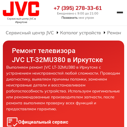
+7 (395) 278-33-61
Ежедневно с 9:00 до 21:00
Позвонить
мне утром
Сервисный центр JVC
в
Иркутске
Сервисный центр JVC
Каталог устройств
Ремонт 
Ремонт телевизора
JVC LT-32MU380 в Иркутске
Выполняем ремонт JVC LT-32MU380 в Иркутске с
устранением неисправностей любой сложности. Проводим
диагностику, выявляем причины поломки, заменяем
неисправные детали и восстанавливаем
работоспособность устройства. Используем оригинальные
или рекомендованные производителем запчасти, после
ремонта выполняем проверку всех функций и
предоставляем гарантию.
Официальный сервис