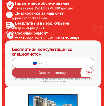
Гарантийное обслуживание
телевизора JVC LT-32MU380 до 3 лет
Диагностика за наш счет,
ремонт по желанию
Бесплатный выезд курьера
в день обращения
Срочный ремонт
телевизора JVC LT-32MU380 от 35 минут
Бесплатная консультация со
специалистом
Оставить заявку
Нажимая на кнопку "Оставить заявку" Вы соглашаетесь c
политикой
конфиденциальности