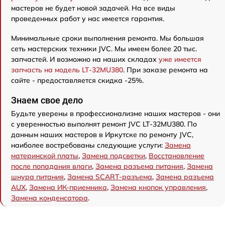
мастеров не будет новой задачей. На все виды
проведенных работ у нас имеется гарантия.
Минимальные сроки выполнения ремонта. Мы большая
сеть мастерских техники JVC. Мы имеем более 20 тыс.
запчастей. И возможно на наших складах
уже имеется
запчасть на модель LT-32MU380
. При заказе ремонта на
сайте - предоставляется скидка -25%.
Знаем свое дело
Будьте уверены в профессионализме наших мастеров - они
с уверенностью выполнят ремонт JVC LT-32MU380. По
данным наших мастеров в Иркутске по ремонту JVC,
наиболее востребованы следующие услуги:
Замена
материнской платы
,
Замена подсветки
,
Восстановление
после попадания влаги
,
Замена разъема питания
,
Замена
шнура питания
,
Замена SCART-разъема
,
Замена разъема
AUX
,
Замена ИК-приемника
,
Замена кнопок управления
,
Замена конденсатора
.