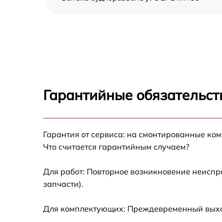
Замена USB порта JVC LT-24M485
Замена разъёмов (HDMI, DVI, Дисплей
порта) JVC LT-24M485
Замена модуля Wi-Fi JVC LT-24M485
Гарантийные обязательств
Ремонт цепи питания JVC LT-24M485
Гарантия от сервиса: на смонтированные ко
Прошивка блока управления JVC LT-24M48
Что считается гарантийным случаем?
Замена лампы подсветки JVC LT-24M485
Для работ: Повторное возникновение неиспр
запчасти).
Замена контроллера JVC LT-24M485
Для комплектующих: Преждевременный выход 
Ремонт блока управления JVC LT-24M485