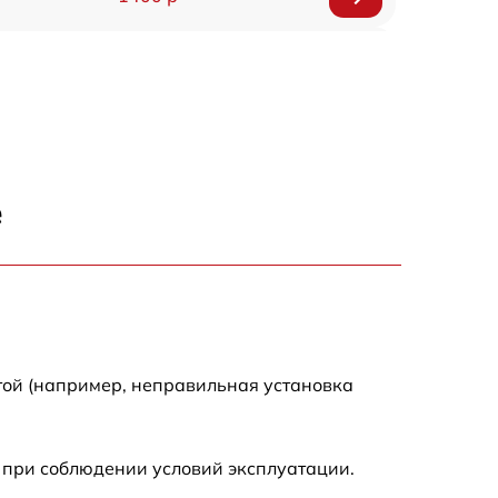
1200 р
1200 р
1000 р
е
1800 р
900 р
1200 р
той (например, неправильная установка
1300 р
 при соблюдении условий эксплуатации.
1000 р