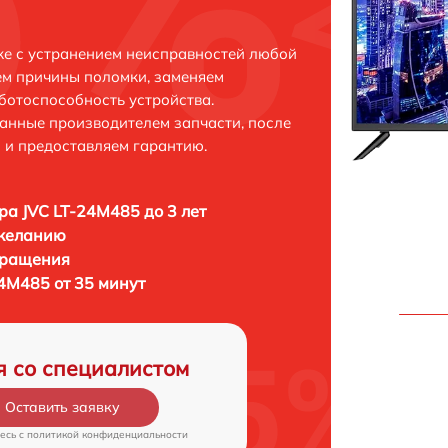
ке с устранением неисправностей любой
ем причины поломки, заменяем
ботоспособность устройства.
анные производителем запчасти, после
 и предоставляем гарантию.
ра JVC LT-24M485 до 3 лет
 желанию
бращения
24M485 от 35 минут
я со специалистом
Оставить заявку
есь c
политикой конфиденциальности