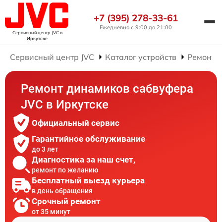
+7 (395) 278-33-61
Ежедневно с 9:00 до 21:00
Сервисный центр JVC
в
Иркутске
Сервисный центр JVC
Каталог устройств
Ремонт 
Ремонт динамиков сабвуфера
JVC в Иркутске
Официальный сервис
Гарантийное обслуживание
до 3 лет
Диагностика за наш счет,
ремонт по желанию
Бесплатный выезд курьера
в день обращения
Срочный ремонт
от 35 минут