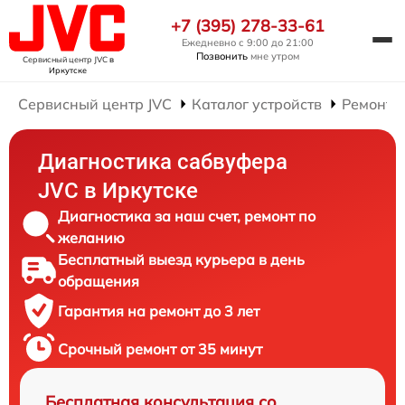
+7 (395) 278-33-61
Ежедневно с 9:00 до 21:00
Позвонить
мне утром
Сервисный центр JVC
в
Иркутске
Сервисный центр JVC
Каталог устройств
Ремонт 
Диагностика сабвуфера
JVC в Иркутске
Диагностика за наш счет, ремонт по
желанию
Бесплатный выезд курьера в день
обращения
Гарантия на ремонт до 3 лет
Срочный ремонт от 35 минут
Бесплатная консультация со