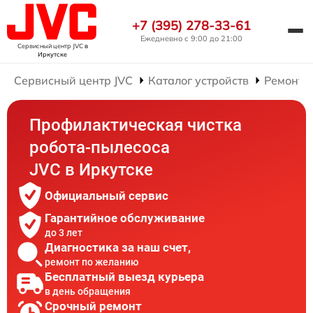
+7 (395) 278-33-61
Ежедневно с 9:00 до 21:00
Сервисный центр JVC
в
Иркутске
Сервисный центр JVC
Каталог устройств
Ремонт 
Профилактическая чистка
робота-пылесоса
JVC в Иркутске
Официальный сервис
Гарантийное обслуживание
до 3 лет
Диагностика за наш счет,
ремонт по желанию
Бесплатный выезд курьера
в день обращения
Срочный ремонт