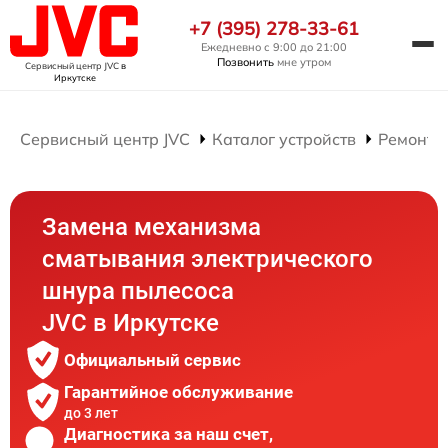
+7 (395) 278-33-61
Ежедневно с 9:00 до 21:00
Позвонить
мне утром
Сервисный центр JVC
в
Иркутске
Сервисный центр JVC
Каталог устройств
Ремонт 
Замена механизма
сматывания электрического
шнура пылесоса
JVC в Иркутске
Официальный сервис
Гарантийное обслуживание
до 3 лет
Диагностика за наш счет,