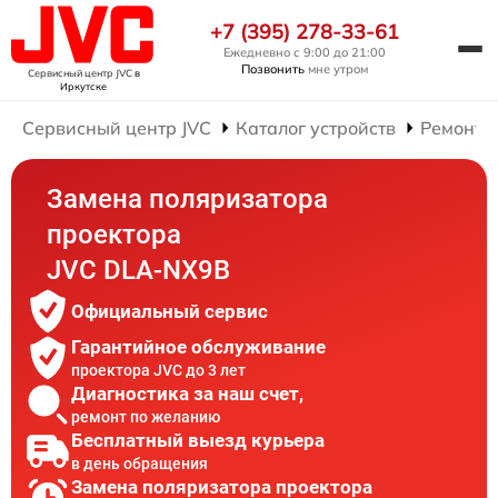
+7 (395) 278-33-61
Ежедневно с 9:00 до 21:00
Позвонить
мне утром
Сервисный центр JVC
в
Иркутске
Сервисный центр JVC
Каталог устройств
Ремонт 
Замена поляризатора
проектора
JVC DLA-NX9B
Официальный сервис
Гарантийное обслуживание
проектора JVC до 3 лет
Диагностика за наш счет,
ремонт по желанию
Бесплатный выезд курьера
в день обращения
Замена поляризатора проектора