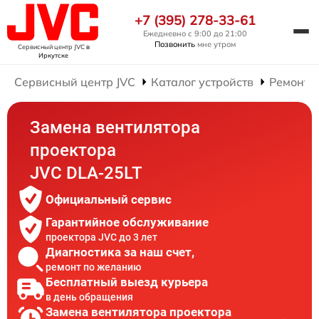
+7 (395) 278-33-61
Ежедневно с 9:00 до 21:00
Позвонить
мне утром
Сервисный центр JVC
в
Иркутске
Сервисный центр JVC
Каталог устройств
Ремонт 
Замена вентилятора
проектора
JVC DLA-25LT
Официальный сервис
Гарантийное обслуживание
проектора JVC до 3 лет
Диагностика за наш счет,
ремонт по желанию
Бесплатный выезд курьера
в день обращения
Замена вентилятора проектора