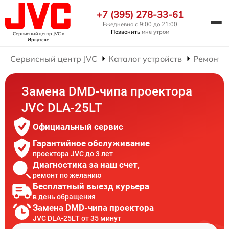
+7 (395) 278-33-61
Ежедневно с 9:00 до 21:00
Позвонить
мне утром
Сервисный центр JVC
в
Иркутске
Сервисный центр JVC
Каталог устройств
Ремонт 
Замена DMD-чипа проектора
JVC DLA-25LT
Официальный сервис
Гарантийное обслуживание
проектора JVC до 3 лет
Диагностика за наш счет,
ремонт по желанию
Бесплатный выезд курьера
в день обращения
Замена DMD-чипа проектора
JVC DLA-25LT от 35 минут