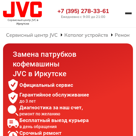
+7 (395) 278-33-61
Ежедневно с 9:00 до 21:00
Сервисный центр JVC
в
Иркутске
Сервисный центр JVC
Каталог устройств
Ремонт 
Замена патрубков
кофемашины
JVC в Иркутске
Официальный сервис
Гарантийное обслуживание
до 3 лет
Диагностика за наш счет,
ремонт по желанию
Бесплатный выезд курьера
в день обращения
Срочный ремонт