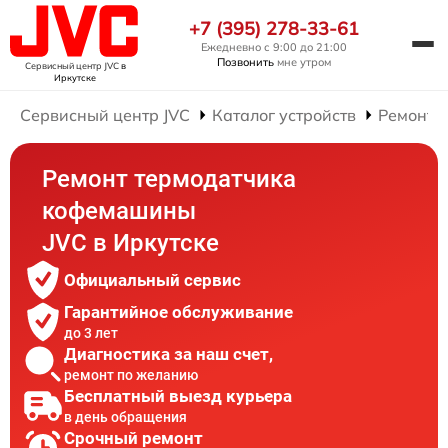
+7 (395) 278-33-61
Ежедневно с 9:00 до 21:00
Позвонить
мне утром
Сервисный центр JVC
в
Иркутске
Сервисный центр JVC
Каталог устройств
Ремонт 
Ремонт термодатчика
кофемашины
JVC в Иркутске
Официальный сервис
Гарантийное обслуживание
до 3 лет
Диагностика за наш счет,
ремонт по желанию
Бесплатный выезд курьера
в день обращения
Срочный ремонт